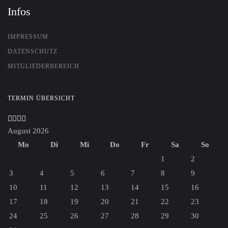
Infos
IMPRESSUM
DATENSCHUTZ
MITGLIEDERBEREICH
Vorheriges
Vorheriger
Nächstes
Nächstes
TERMIN ÜBERSICHT
Jahr
Monat
Jahr
Monat
August 2026
Mo
Di
Mi
Do
Fr
Sa
So
1
2
3
4
5
6
7
8
9
10
11
12
13
14
15
16
17
18
19
20
21
22
23
24
25
26
27
28
29
30